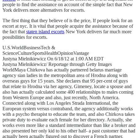
people to find the assistance on account of the simple fact that New
York delivers more alternatives for escorts.
The first thing that they believe of is the price, If people look for an
escort at nyc. It is vital that people acquire the assistance because of
the fact that
staten island escorts
New York delivers far much more
possibilities for escorts.
U.S.WorldBusinessTech &
ScienceCultureSportsHealthOpinionVantage
Justyna Mielnikiewicz On 6/18/12 at 1:00 AM EDT
Justyna Mielnikiewicz/ Reportage through Getty Images
WorldMaya Chirkova has actually partnered belarus marriage
agency sian ladies in the metropolitan area of Hrodna along with
overseas guys for 15 years. She declares that 95 per-cent of guys
that relate to Hrodna via her agency, Gimeney, locate a spouse and
also has actually calculated some 400 relationships to males coming
from Western Europe and also, just recently, North America.
Connected along with Los Angeles Strada International, the
European system versus contraband, the agency additionally works
with a psycho therapist to educate the team, and also Chirkova takes
private duty to evaluate each female for her directory. Actually, she
works even more like a standard intermediator than like a broker and
also presented her only kid to his other half- a past customer that had
actually been actually figured out to discover a French partner.