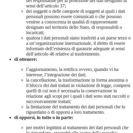
del responsabile per la protezione dei dati designato ai
sensi dell’articolo 37;
dei soggetti o delle categorie di soggetti ai quali i dati
personali possono essere comunicati o che possono
venirne a conoscenza in qualità di rappresentante
designato nel territorio dello Stato, di responsabili o
incaricati;
qualora i dati personali siano trasferiti a un paese terzo o
a un’organizzazione internazionale, il diritto di essere
informato dell’esistenza di garanzie adeguate ai sensi
dell’articolo 46 relative al trasferimento.
di ottenere:
l’aggiornamento, la rettifica ovvero, quando vi ha
interesse, l’integrazione dei dati;
la cancellazione, la trasformazione in forma anonima o
il blocco dei dati trattati in violazione di legge, compresi
quelli di cui non è necessaria la conservazione in
relazione agli scopi per i quali i dati sono stati raccolti o
successivamente trattati;
la limitazione del trattamento dei dati personali che lo
riguardano o di opporsi a loro trattamento.
di opporsi, in tutto o in parte:
per motivi legittimi al trattamento dei dati personali che
lo riguardano, ancorché allo scopo della raccolta;