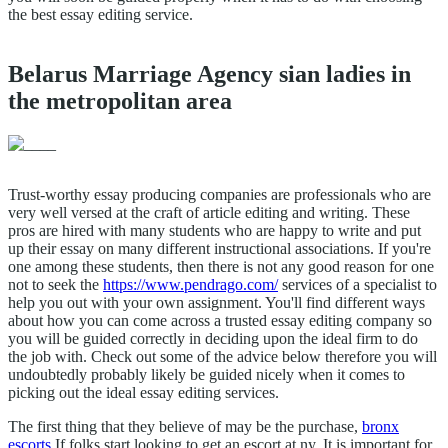
the best essay editing service.
������� ������� ��������
Belarus Marriage Agency sian ladies in
студия дизайна интерьера
дизайн интерьера онлайн
the metropolitan area
дизайн интерьера киев
Trust-worthy essay producing companies are professionals who are
very well versed at the craft of article editing and writing. These
pros are hired with many students who are happy to write and put
up their essay on many different instructional associations. If you're
one among these students, then there is not any good reason for one
not to seek the
https://www.pendrago.com/
services of a specialist to
help you out with your own assignment. You'll find different ways
about how you can come across a trusted essay editing company so
you will be guided correctly in deciding upon the ideal firm to do
the job with. Check out some of the advice below therefore you will
undoubtedly probably likely be guided nicely when it comes to
picking out the ideal essay editing services.
The first thing that they believe of may be the purchase,
bronx
escorts
If folks start looking to get an escort at ny. It is important for