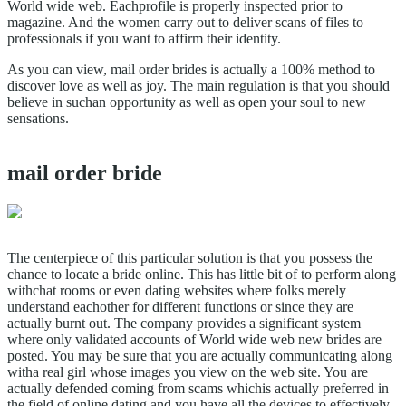
World wide web. Eachprofile is properly inspected prior to
magazine. And the women carry out to deliver scans of files to
professionals if you want to affirm their identity.
As you can view, mail order brides is actually a 100% method to
discover love as well as joy. The main regulation is that you should
believe in suchan opportunity as well as open your soul to new
sensations.
https://hipdir.com/moscow/p/v-concept-design-studio-frunzenskaya/
заказать дизайн интерьера киев
mail order bride
niw
The centerpiece of this particular solution is that you possess the
chance to locate a bride online. This has little bit of to perform along
withchat rooms or even dating websites where folks merely
understand eachother for different functions or since they are
actually burnt out. The company provides a significant system
where only validated accounts of World wide web new brides are
posted. You may be sure that you are actually communicating along
witha real girl whose images you view on the web site. You are
actually defended coming from scams whichis actually preferred in
the field of online dating and you have all the devices to effectively