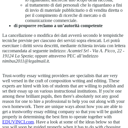
al trattamento di dati personali che lo riguardano a fini
di invio di materiale pubblicitario o di vendita diretta o
per il compimento di ricerche di mercato o di
comunicazione commerciale.
di proporre reclamo a un’autorità competente
La cancellazione o modifica dei dati avverrà secondo le tempistiche
tecniche previste per ciascuno dei servizi sopra elencati. Lei potrà
esercitare i diritti sovra descritti, mediante richiesta inviata con lettera
raccomandata al seguente indirizzo:
Acamtel Srl - Via A. Picco, 22 -
19124 La Spezia
; oppure attraverso PEC all’indirizzo
nimbus2011@legalmail.it
.
niw
Trust-worthy essay writing providers are specialists that are very
well versed in the craft of composition writing and editing. These
experts are hired with lots of students that are willing to publish and
set their essay up on various instructional institutions. If you're one
among these brilliant pupils, then there's absolutely not any good
reason for one to hire a professional to help you out along with your
own homework. There are unique ways about how you are able to
get a trustworthy essay editing company so that you will be guided
properly in determining the best firm to operate together with
EDUVINCI.com
. Have a look at some of the ideas below so that
you will soon be guided properly when it has to do with choosing