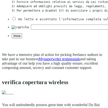
1) Fornire informazioni relative ai servizi da Lei richie
2) Adempiere ad obblighi previsti da leggi, regolamenti, 
3) Per permettere a Acamtel Srl di esercitare i propri di
Ho letto e accettato l'informativa completa su
We have a intensive plan of action for picking freelance authors to
take part in our business
Mypaperwriter testimonials
and taking
advantage of our help you have a high quality ensure, excellent
composing amount, secrecy and constant customer support.
https://dhc.global/pro/arhitektory/about/229
студия дизайна интерьера киев
verifica copertura wireless
дизайн интерьера
You will undoubtedly possess great time with wonderful Du Bai