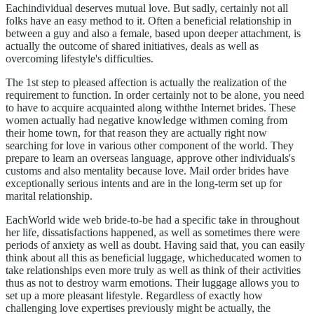
Eachindividual deserves mutual love. But sadly, certainly not all
folks have an easy method to it. Often a beneficial relationship in
between a guy and also a female, based upon deeper attachment, is
actually the outcome of shared initiatives, deals as well as
overcoming lifestyle's difficulties.
The 1st step to pleased affection is actually the realization of the
requirement to function. In order certainly not to be alone, you need
to have to acquire acquainted along withthe Internet brides. These
women actually had negative knowledge withmen coming from
their home town, for that reason they are actually right now
searching for love in various other component of the world. They
prepare to learn an overseas language, approve other individuals's
customs and also mentality because love. Mail order brides have
exceptionally serious intents and are in the long-term set up for
marital relationship.
EachWorld wide web bride-to-be had a specific take in throughout
her life, dissatisfactions happened, as well as sometimes there were
periods of anxiety as well as doubt. Having said that, you can easily
think about all this as beneficial luggage, whicheducated women to
take relationships even more truly as well as think of their activities
thus as not to destroy warm emotions. Their luggage allows you to
set up a more pleasant lifestyle. Regardless of exactly how
challenging love expertises previously might be actually, the