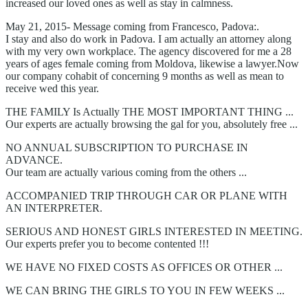
increased our loved ones as well as stay in calmness.
May 21, 2015- Message coming from Francesco, Padova:.
I stay and also do work in Padova. I am actually an attorney along
with my very own workplace. The agency discovered for me a 28
years of ages female coming from Moldova, likewise a lawyer.Now
our company cohabit of concerning 9 months as well as mean to
receive wed this year.
THE FAMILY Is Actually THE MOST IMPORTANT THING ...
Our experts are actually browsing the gal for you, absolutely free ...
NO ANNUAL SUBSCRIPTION TO PURCHASE IN
ADVANCE.
Our team are actually various coming from the others ...
ACCOMPANIED TRIP THROUGH CAR OR PLANE WITH
AN INTERPRETER.
SERIOUS AND HONEST GIRLS INTERESTED IN MEETING.
Our experts prefer you to become contented !!!
WE HAVE NO FIXED COSTS AS OFFICES OR OTHER ...
WE CAN BRING THE GIRLS TO YOU IN FEW WEEKS ...